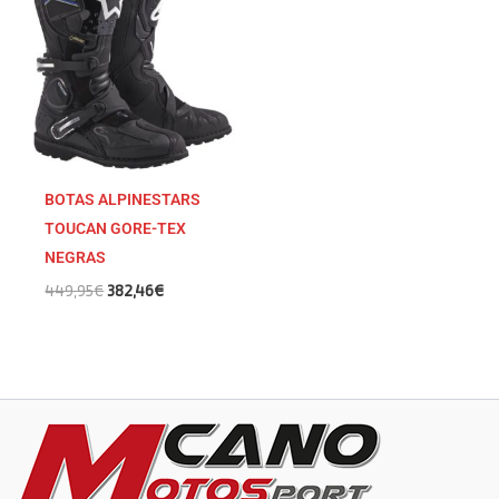
original
actual
era:
es:
449,95€.
382,46€.
BOTAS ALPINESTARS
TOUCAN GORE-TEX
NEGRAS
449,95
€
382,46
€