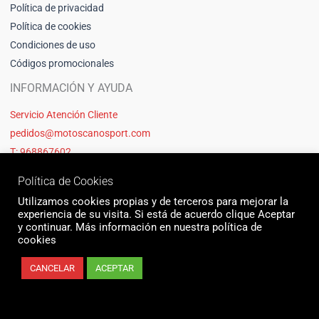
Política de privacidad
Política de cookies
Condiciones de uso
Códigos promocionales
INFORMACIÓN Y AYUDA
Servicio Atención Cliente
pedidos@motoscanosport.com
T: 968867602
Política de Cookies
Utilizamos cookies propias y de terceros para mejorar la
experiencia de su visita. Si está de acuerdo clique Aceptar
y continuar. Más información en nuestra política de
cookies
CANCELAR
ACEPTAR
© 2026 Motos Cano Sport | Sitio web creado y mantenido por Unika web
& seo