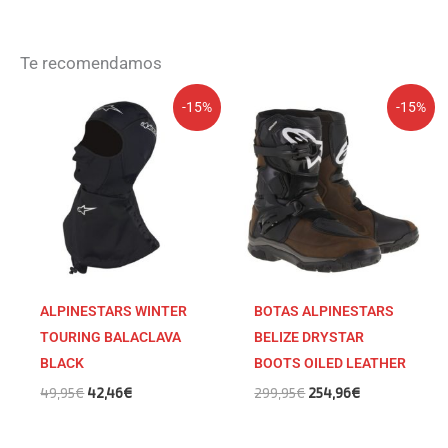
Te recomendamos
El
El
El
El
-15%
-15%
precio
precio
precio
precio
original
actual
original
actual
era:
es:
era:
es:
49,95€.
42,46€.
299,95€.
254,96€.
ALPINESTARS WINTER
BOTAS ALPINESTARS
TOURING BALACLAVA
BELIZE DRYSTAR
BLACK
BOOTS OILED LEATHER
49,95
€
42,46
€
299,95
€
254,96
€