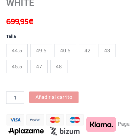
WHITE
699,95
€
Talla
44.5
49.5
40.5
42
43
45.5
47
48
Añadir al carrito
Paga