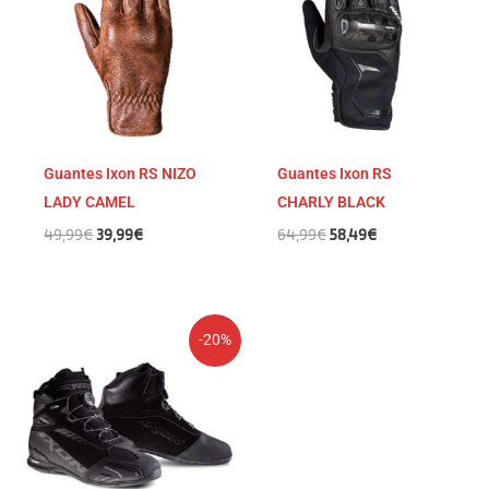
era:
es:
era:
es:
49,99€.
39,99€.
64,99€.
58,49€.
Guantes Ixon RS NIZO
Guantes Ixon RS
LADY CAMEL
CHARLY BLACK
49,99
€
39,99
€
64,99
€
58,49
€
El
El
-20%
precio
precio
original
actual
era:
es:
169,99€.
135,99€.