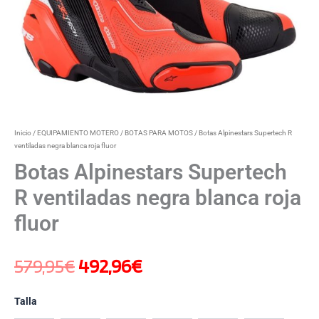
Inicio
/
EQUIPAMIENTO MOTERO
/
BOTAS PARA MOTOS
/ Botas Alpinestars Supertech R
ventiladas negra blanca roja fluor
Botas Alpinestars Supertech
R ventiladas negra blanca roja
fluor
579,95
€
492,96
€
Talla